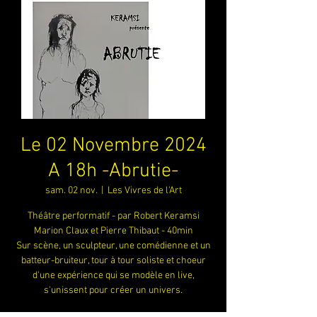
Le 02 Novembre 2024
A 18h -Abrutie-
sam. 02 nov.
  |  
Les Vivres de l'Art
Théâtre performatif - par Robert Keramsi
Marion Claux et Pierre Thibaut - 40min
Sur scène, un sculpteur, une comédienne et un
batteur-bruiteur, tour à tour soliste et choeur
d'une expérience qui se modèle en live,
s'unissent pour créer un univers.